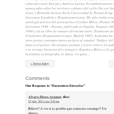
culturales entre Europa y América Latina.
Es también autora 
monografía sobre los escritores cubanos del exilio (Severo Sa
Casey y Reinaldo Arenas)
En la Universidad de Poznań dirige
Literatura Española e Hispanoamericana.
Ha sido traductora
antología poética del poeta polaco Czesław Miłosz (Premio N
Literatura 1980 – Poemas, publicada en España, Tusquets edi
1984) y de un libro de ensayos del mismo autor, Testimonio de
(Cuadernos Hispanoamericanos, Madrid 1985).
Asimismo ha 
otros poetas contemporáneos polacos al español.
Traduce del 
francés al polaco.
Sus propios poemas y textos críticos los pu
y en revistas literarias del extranjero (España y México).
Le gu
la pintura, la fotografía, la danza, los gatos…
« Newer Entry
Comments
One Response to “Encuentros literarios”
Alvaro Diego-Aransay
dice:
23 julio, 2013 a las 5:45 pm
Biktor!! A ver si es posible que contactes conmigo!! Un
abrazo