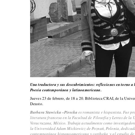
Una traductora y sus descubrimientos: reflexiones en torno a 
Poesía contemporánea y latinoamericana.
Jueves 23 de febrero, de 18 a 20. Biblioteca CRAI, de la Unive
Deusto.
Barbara Stawicka –Pirecka
es romanista e hispanista. Fue pr
literatura francesa en la Facultad de Filosofía y Letras de la
Veracruzana, México.
Trabaja actualmente como investigadora
la Universidad Adam Mickiewicz de Poznań, Polonia, dedicada 
contemporánea hispanoamericana y caribeña, y al estudio de